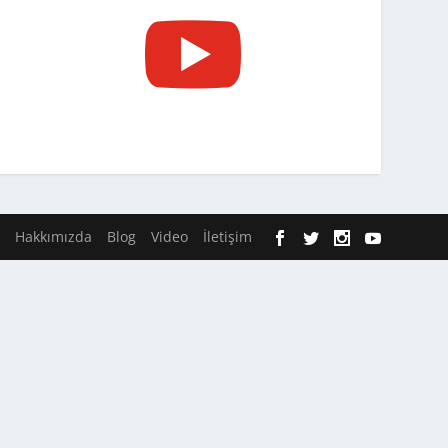

Hakkımızda
Blog
Video
İletişim