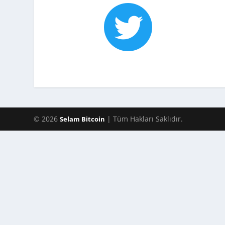

© 2026
| Tüm Hakları Saklıdır.
Selam Bitcoin