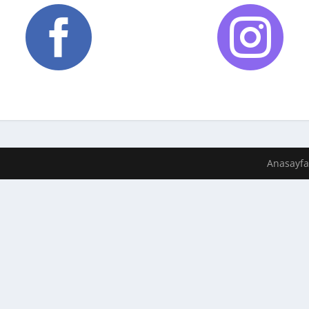


Anasayfa